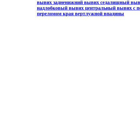
вывих
задненижний вывих
седалищный вы
надлобковый вывих
центральный вывих с 
переломом края вертлужной впадины