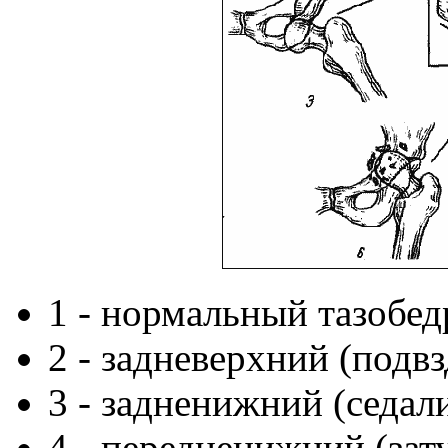
1 - нормальный тазобед
2 - задневерхний (подв
3 - задненижний (седа
4 - передненижний (зат