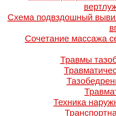
вертлу
Схема подвздошный вывих
в
Сочетание массажа се
Травмы тазоб
Травматичес
Тазобедрен
Травма
Техника наруж
Транспортн