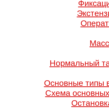
Фиксац
Экстенз
Операт
Масс
Нормальный та
Основные типы в
Схема основных
Остановк