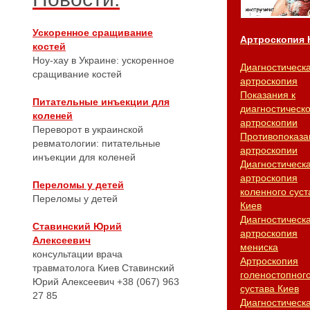
Ускоренное сращивание
Артроскопия 
костей
Ноу-хау в Украине: ускоренное
Диагностическ
сращивание костей
артроскопия
Показания к
Питательные инъекции для
диагностическ
коленей
артроскопии
Переворот в украинской
Противопоказа
ревматологии: питательные
артроскопии
инъекции для коленей
Диагностическ
артроскопия
Переломы у детей
коленного суст
Переломы у детей
Киев
Диагностическ
Ставинский Юрий
артроскопия
Алексеевич
мениска
консультации врача
Артроскопия
травматолога Киев Ставинский
голеностопног
Юрий Алексеевич +38 (067) 963
сустава Киев
27 85
Диагностическ