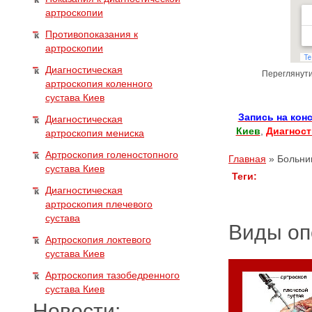
артроскопии
Противопоказания к
артроскопии
Диагностическая
Переглянут
артроскопия коленного
сустава Киев
Запись на кон
Диагностическая
Киев
,
Диагност
артроскопия мениска
Артроскопия голеностопного
Главная
»
Больни
сустава Киев
Теги:
Диагностическая
артроскопия плечевого
сустава
Виды оп
Артроскопия локтевого
сустава Киев
Артроскопия тазобедренного
сустава Киев
Новости: