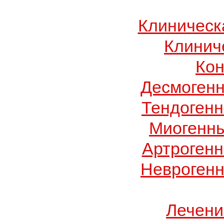
Клиническ
Клинич
Кон
Десмогенн
Тендогенн
Миогенны
Артрогенн
Неврогенн
Лечени