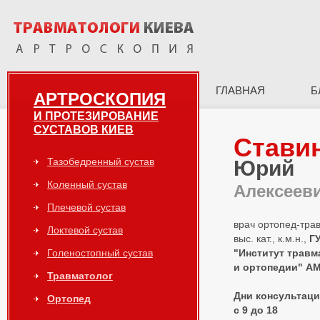
ГЛАВНАЯ
Б
АРТРОСКОПИЯ
И ПРОТЕЗИРОВАНИЕ
СУСТАВОВ КИЕВ
Стави
Тазобедренный сустав
Юрий
Коленный сустав
Алексеев
Плечевой сустав
врач ортопед-тра
Локтевой сустав
выс. кат., к.м.н.,
Г
Голеностопный сустав
"Институт травм
и ортопедии" А
Травматолог
Дни консультаций
Ортопед
с 9 до 18