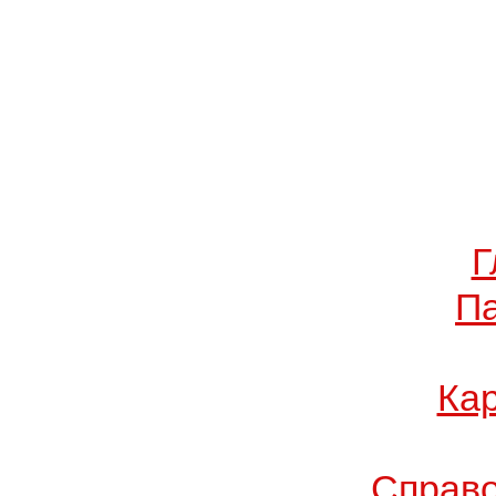
Г
П
Кар
Справо