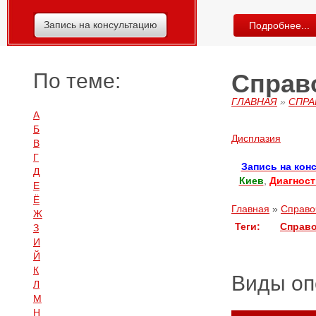
Запись на консультацию
Подробнее...
По теме:
Справо
ГЛАВНАЯ
»
СПРА
А
Б
Дисплазия
В
Г
Запись на кон
Д
Киев
,
Диагност
Е
Ё
Главная
»
Справо
Ж
Теги:
Справо
З
И
Й
К
Виды оп
Л
М
Н