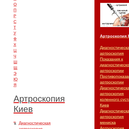
О
П
Р
С
Т
У
Артроскопия 
Ф
Х
Диагностическ
Ц
артроскопия
Ч
Показания к
Ш
диагностическ
Щ
артроскопии
Э
Противопоказа
Ю
артроскопии
Я
Диагностическ
артроскопия
Артроскопия
коленного суст
Киев
Киев
Диагностическ
артроскопия
мениска
Диагностическая
Артроскопия
артроскопия