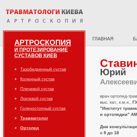
ГЛАВНАЯ
Б
АРТРОСКОПИЯ
И ПРОТЕЗИРОВАНИЕ
СУСТАВОВ КИЕВ
Стави
Тазобедренный сустав
Юрий
Коленный сустав
Алексеев
Плечевой сустав
врач ортопед-тра
Локтевой сустав
выс. кат., к.м.н.,
Г
Голеностопный сустав
"Институт травм
и ортопедии" А
Травматолог
Дни консультаций
Ортопед
с 9 до 18