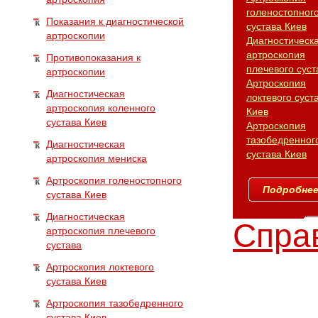
голеностопног
Показания к диагностической
сустава Киев
артроскопии
Диагностическ
артроскопия
Противопоказания к
плечевого суст
артроскопии
Артроскопия
Диагностическая
локтевого суст
артроскопия коленного
Киев
сустава Киев
Артроскопия
тазобедренног
Диагностическая
сустава Киев
артроскопия мениска
Артроскопия голеностопного
Подробнее.
сустава Киев
Диагностическая
Справ
артроскопия плечевого
сустава
Артроскопия локтевого
сустава Киев
Артроскопия тазобедренного
сустава Киев