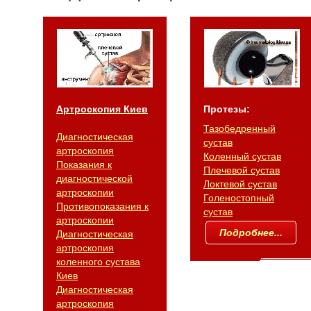
Артроскопия Киев
Протезы:
Тазобедренный
Диагностическая
сустав
артроскопия
Коленный сустав
Показания к
Плечевой сустав
диагностической
Локтевой сустав
артроскопии
Голеностопный
Противопоказания к
сустав
артроскопии
Подробнее...
Диагностическая
артроскопия
коленного сустава
Киев
Диагностическая
артроскопия