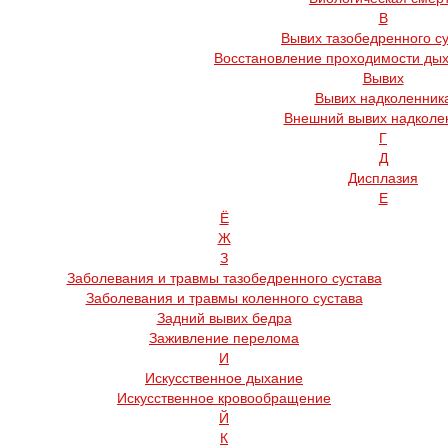
В
Вывих тазобедренного с
Восстановление проходимости дых
Вывих
Вывих надколенник
Внешний вывих надколе
Г
Д
Дисплазия
Е
Ё
Ж
З
Заболевания и травмы тазобедренного сустава
Заболевания и травмы коленного сустава
Задний вывих бедра
Заживление перелома
И
Искусственное дыхание
Искусственное кровообращение
Й
К