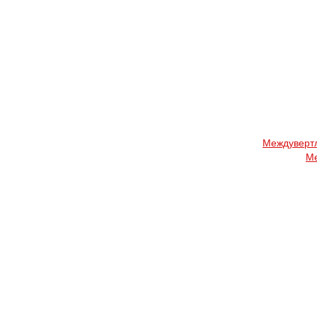
Междувертл
Ме