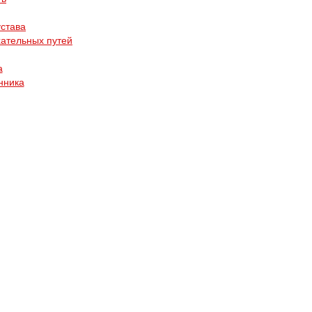
устава
ательных путей
а
нника