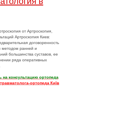
атология в
ртроскопия от Артроскопия,
льтаций Артроскопия Киев:
предварительная договоренность
 методом ранней и
ний большинства суставов, ее
нении ряда оперативных
.
ь на консультацию ортопеда
 травматолога-ортопеда Київ