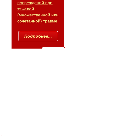
повреждений при
тяжелой
(множественной или
сочетанной) травме
Подробнее...
ть