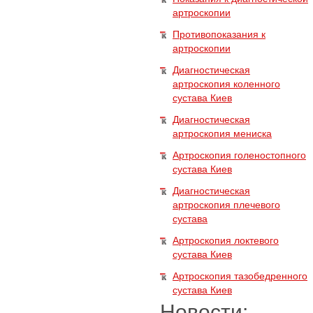
артроскопии
Противопоказания к
артроскопии
Диагностическая
артроскопия коленного
сустава Киев
Диагностическая
артроскопия мениска
Артроскопия голеностопного
сустава Киев
Диагностическая
артроскопия плечевого
сустава
Артроскопия локтевого
сустава Киев
Артроскопия тазобедренного
сустава Киев
Новости: