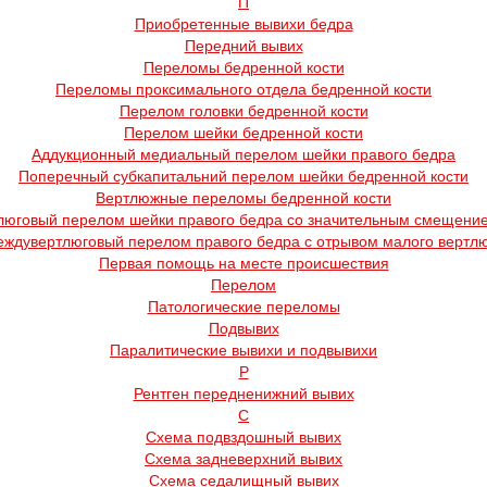
П
Приобретенные вывихи бедра
Передний вывих
Переломы бедренной кости
Переломы проксимального отдела бедренной кости
Перелом головки бедренной кости
Перелом шейки бедренной кости
Аддукционный медиальный перелом шейки правого бедра
Поперечный субкапитальний перелом шейки бедренной кости
Вертлюжные переломы бедренной кости
юговый перелом шейки правого бедра со значительным смещени
ждувертлюговый перелом правого бедра с отрывом малого вертл
Первая помощь на месте происшествия
Перелом
Патологические переломы
Подвывих
Паралитические вывихи и подвывихи
Р
Рентген передненижний вывих
С
Схема подвздошный вывих
Схема задневерхний вывих
Схема седалищный вывих