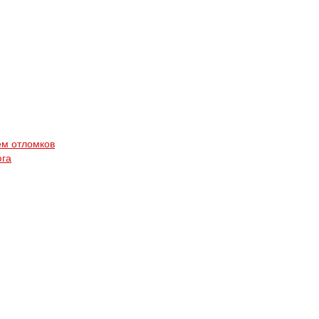
ем отломков
юга