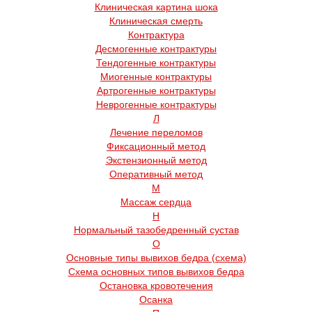
Клиническая картина шока
Клиническая смерть
Контрактура
Десмогенные контрактуры
Тендогенные контрактуры
Миогенные контрактуры
Артрогенные контрактуры
Неврогенные контрактуры
Л
Лечение переломов
Фиксационный метод
Экстензионный метод
Оперативный метод
М
Массаж сердца
Н
Нормальный тазобедренный сустав
О
Основные типы вывихов бедра (схема)
Схема основных типов вывихов бедра
Остановка кровотечения
Осанка