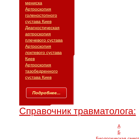
мениска
Артроскопия
голеностопного
сустава Киев
Диагностическая
артроскопия
плечевого сустава
Артроскопия
локтевого сустава
Киев
Артроскопия
тазобедренного
сустава Киев
Подробнее...
Справочник травматолога:
А
Б
Биологическая смер